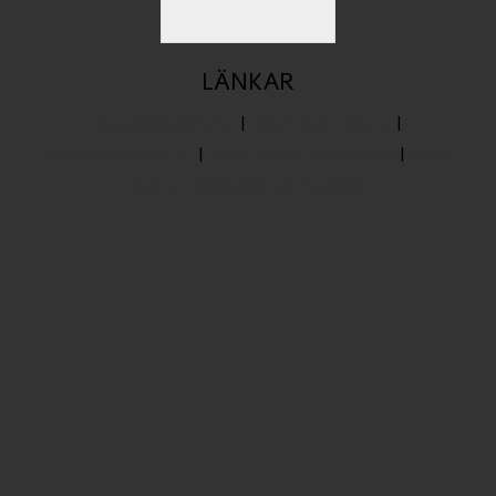
LÄNKAR
Kansallisbiografia
|
Alvar Aalto Seura
|
www.alvaraalto.fi
|
Alvar Aalto -Wikipedia
|
Alvar
Aalto -Wikipedia (In English)