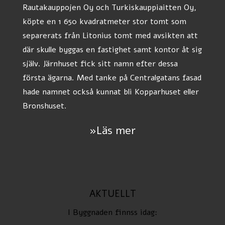
Rautakauppojen Oy och Turkiskauppiaitten Oy,
köpte en 1 650 kvadratmeter stor tomt som
separerats från Litonius tomt med avsikten att
där skulle byggas en fastighet samt kontor åt sig
själv. Järnhuset fick sitt namn efter dessa
första ägarna. Med tanke på Centralgatans fasad
hade namnet också kunnat bli Kopparhuset eller
Bronshuset.
»Läs mer
AKTUELLT
I Byggnaden finnss idag: